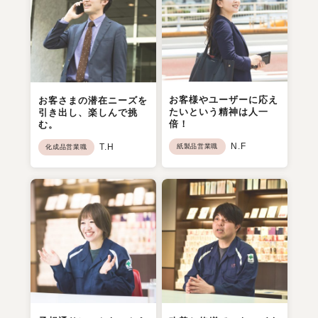
お客様やユーザーに応え
お客さまの潜在ニーズを
たいという精神は人一
引き出し、楽しんで挑
倍！
む。
N.F
T.H
紙製品営業職
化成品営業職