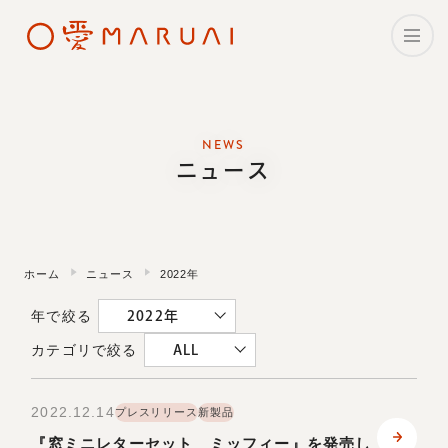
ホーム
NEWS
理念・メッセージ
ニュース
企業情報
マルアイの事業
ホーム
ニュース
2022年
年で絞る
CSR・サステナビリティ
2022年
カテゴリで絞る
ALL
採用情報
2022.12.14
プレスリリース
新製品
ニュース
『窓ミニレターセット ミッフィー』を発売し